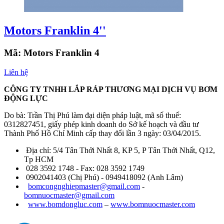
Motors Franklin 4''
Mã:
Motors Franklin 4
Liên hệ
CÔNG TY TNHH LẮP RÁP THƯƠNG MẠI DỊCH VỤ BƠM
ĐỘNG LỰC
Do bà: Trần Thị Phú làm đại diện pháp luật, mã số thuế:
0312827451, giấy phép kinh doanh do Sở kế hoạch và đầu tư
Thành Phố Hồ Chí Minh cấp thay đổi lần 3 ngày: 03/04/2015.
Địa chỉ: 5/4 Tân Thới Nhất 8, KP 5, P Tân Thới Nhất, Q12,
Tp HCM
028 3592 1748 - Fax: 028 3592 1749
0902041403 (Chị Phú) - 0949418092 (Anh Lâm)
bomcongnghiepmaster@gmail.com
-
bomnuocmaster@gmail.com
www.bomdongluc.com
–
www.bomnuocmaster.com