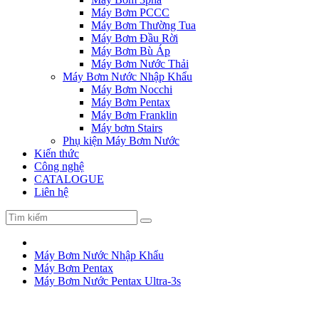
Máy Bơm PCCC
Máy Bơm Thường Tua
Máy Bơm Đầu Rời
Máy Bơm Bù Áp
Máy Bơm Nước Thải
Máy Bơm Nước Nhập Khẩu
Máy Bơm Nocchi
Máy Bơm Pentax
Máy Bơm Franklin
Máy bơm Stairs
Phụ kiện Máy Bơm Nước
Kiến thức
Công nghệ
CATALOGUE
Liên hệ
Máy Bơm Nước Nhập Khẩu
Máy Bơm Pentax
Máy Bơm Nước Pentax Ultra-3s