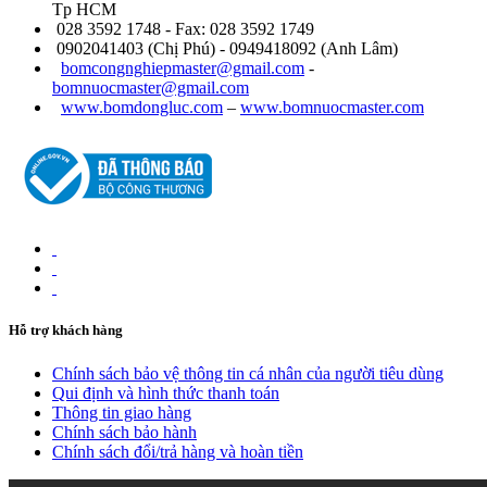
Tp HCM
028 3592 1748 - Fax: 028 3592 1749
0902041403 (Chị Phú) - 0949418092 (Anh Lâm)
bomcongnghiepmaster@gmail.com
-
bomnuocmaster@gmail.com
www.bomdongluc.com
–
www.bomnuocmaster.com
Hỗ trợ khách hàng
Chính sách bảo vệ thông tin cá nhân của người tiêu dùng
Qui định và hình thức thanh toán
Thông tin giao hàng
Chính sách bảo hành
Chính sách đổi/trả hàng và hoàn tiền